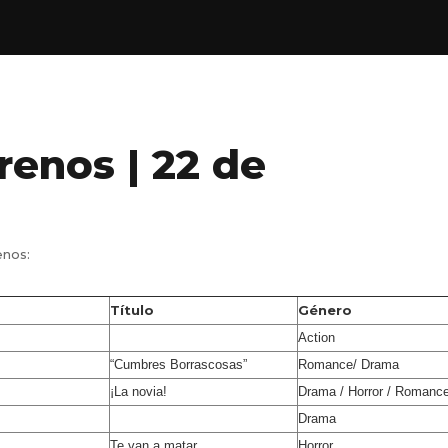
renos | 22 de
enos:
Título
Género
Action
“Cumbres Borrascosas”
Romance/ Drama
¡La novia!
Drama / Horror / Romanc
Drama
Te van a matar
Horror