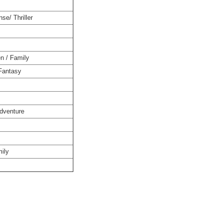
se/ Thriller
en / Family
 Fantasy
Adventure
mily