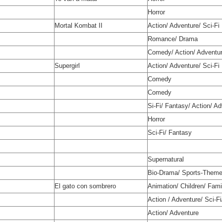
Horror
Mortal Kombat II
Action/ Adventure/ Sci‐Fi
Romance/ Drama
Comedy/ Action/ Adventu
Supergirl
Action/ Adventure/ Sci‐Fi
Comedy
Comedy
Si-Fi/ Fantasy/ Action/ A
Horror
Sci-Fi/ Fantasy
Supernatural
Bio-Drama/ Sports-Them
El gato con sombrero
Animation/ Children/ Fami
Action / Adventure/ Sci‐F
Action/ Adventure