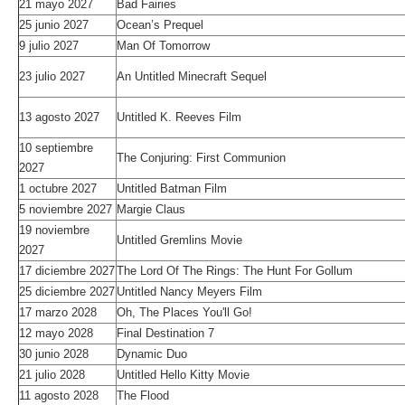
21 mayo 2027
Bad Fairies
25 junio 2027
Ocean’s Prequel
9 julio 2027
Man Of Tomorrow
23 julio 2027
An Untitled Minecraft Sequel
13 agosto 2027
Untitled K. Reeves Film
10 septiembre
The Conjuring: First Communion
2027
1 octubre 2027
Untitled Batman Film
5 noviembre 2027
Margie Claus
19 noviembre
Untitled Gremlins Movie
2027
17 diciembre 2027
The Lord Of The Rings: The Hunt For Gollum
25 diciembre 2027
Untitled Nancy Meyers Film
17 marzo 2028
Oh, The Places You'll Go!
12 mayo 2028
Final Destination 7
30 junio 2028
Dynamic Duo
21 julio 2028
Untitled Hello Kitty Movie
11 agosto 2028
The Flood