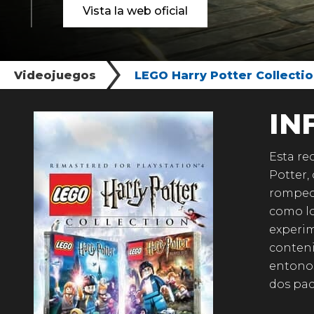
Vista la web oficial
Videojuegos
LEGO Harry Potter Collecti
IN
Esta re
Potter,
rompeca
como lo
experim
contenid
entonos
dos pac