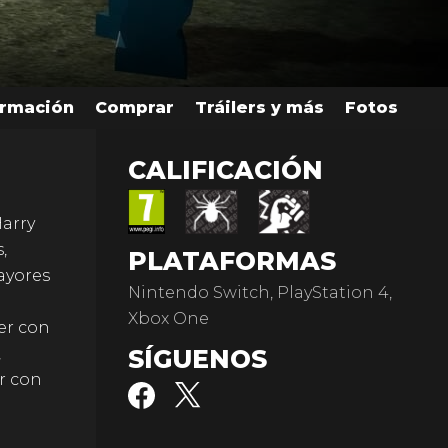
ormación
Comprar
Tráilers y más
Fotos
CALIFICACIÓN
Harry
,
PLATAFORMAS
ayores
Nintendo Switch, PlayStation 4,
Xbox One
er con
,
SÍGUENOS
r con