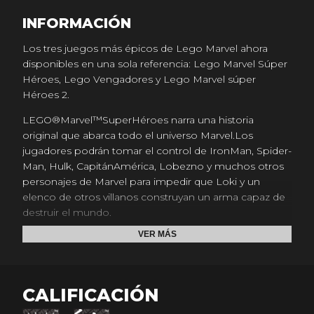
INFORMACIÓN
Los tres juegos más épicos de Lego Marvel ahora
disponibles en una sola referencia: Lego Marvel Súper
Héroes, Lego Vengadores y Lego Marvel súper
Héroes 2.
LEGO®Marvel™SuperHéroes narra una historia
original que abarca todo el universo Marvel.Los
jugadores podrán tomar el control de IronMan, Spider-
Man, Hulk, CapitánAmérica, Lobezno y muchos otros
personajes de Marvel para impedir que Loki y un
elenco de otros villanos construyan un arma capaz de
destruir el mundo.
VER MÁS
LEGO® Marvel Vengadores cuenta con los personajes
e historias de la película de Marvel Los Vengadores, y
su secuela, Los Vengadores: La Era de Ultrón, así
como con contenidos basados en otros taquillazos de
CALIFICACIÓN
Marvel como Capitán América: El Primer Vengador,