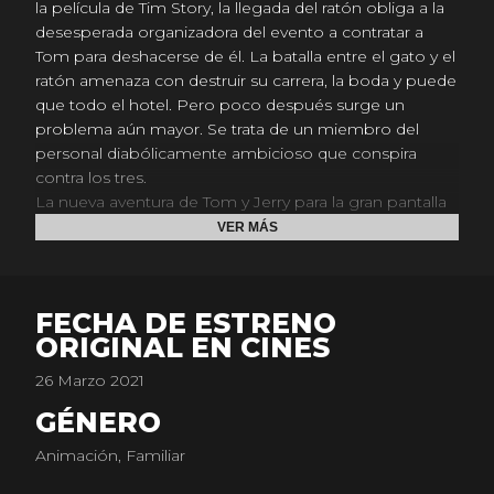
la película de Tim Story, la llegada del ratón obliga a la
desesperada organizadora del evento a contratar a
Tom para deshacerse de él. La batalla entre el gato y el
ratón amenaza con destruir su carrera, la boda y puede
que todo el hotel. Pero poco después surge un
problema aún mayor. Se trata de un miembro del
personal diabólicamente ambicioso que conspira
contra los tres.
La nueva aventura de Tom y Jerry para la gran pantalla
es una asombrosa combinación de animación clásica
VER MÁS
y acción real y abre una nueva senda para estos
emblemáticos personales que se ven forzados a hacer
lo impensable: trabajar juntos para salvar los muebles.
FECHA DE ESTRENO
“Tom y Jerry" está protagonizada por Chloë Grace
ORIGINAL EN CINES
Moretz ("Malditos vecinos 2", "La familia Addams"),
Michael Peña ("César Chávez", "La gran estafa
26 Marzo 2021
americana", "Ant-Man y la Avispa"), Rob Delaney
GÉNERO
("Deadpool 2", "Fast&FuriousPresents: Hobbs &
Shaw"), Colin Jost ("Mejor... solteras", "SaturdayNight
Animación, Familiar
Live") y Ken Jeong ("CrazyRichAsians (Locamente
millonarios", "Resacón en Las Vegas", "Transformers: El