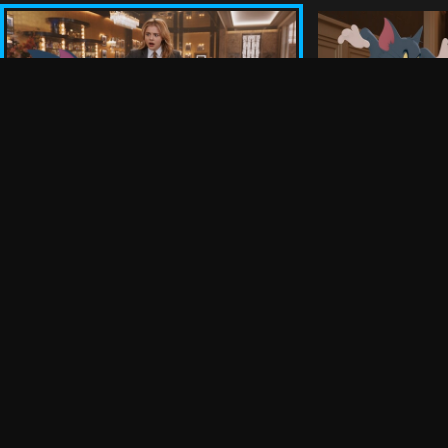
Películas
:
Juegos
:
Oportunidades de empleo
Condiciones de uso